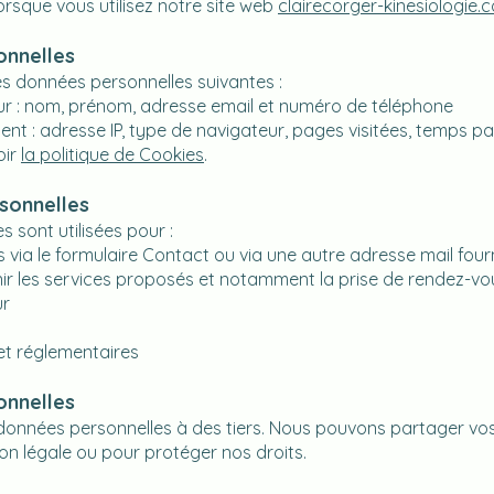
orsque vous utilisez notre site web
clairecorger-kinesiologie.
onnelles
es données personnelles suivantes :
ateur : nom, prénom, adresse email et numéro de téléphone
: adresse IP, type de navigateur, pages visitées, temps passé
oir
la politique de Cookies
.
rsonnelles
 sont utilisées pour :
a le formulaire Contact ou via une autre adresse mail fourni
rnir les services proposés et notamment la prise de rendez-vo
ur
et réglementaires
onnelles
données personnelles à des tiers. Nous pouvons partager vos
ion légale ou pour protéger nos droits.